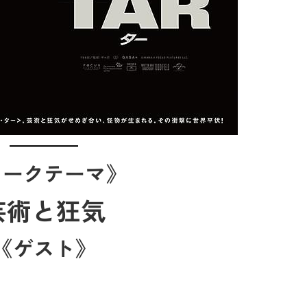
トークテーマ》
芸術と狂気
《ゲスト》