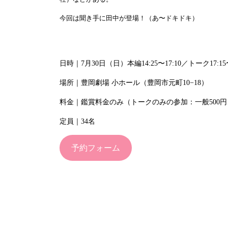
今回は聞き手に田中が登場！（あ〜ドキドキ）
日時｜7月30日（日）本編14:25〜17:10／トーク17:15〜
場所｜豊岡劇場 小ホール（豊岡市元町10−18）
料金｜鑑賞料金のみ（トークのみの参加：一般500
定員｜34名
予約フォーム