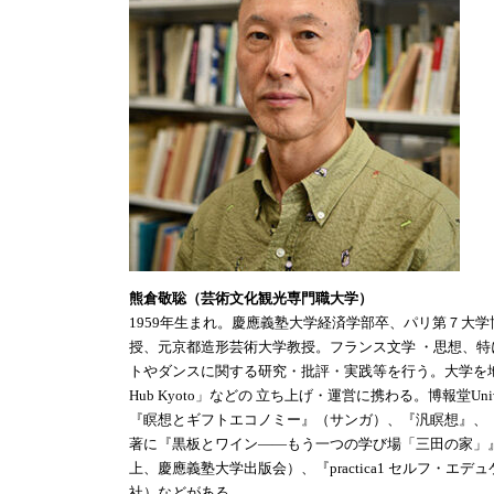
熊倉敬聡（芸術文化観光専門職大学）
1959年生まれ。慶應義塾大学経済学部卒、パリ第７大
授、元京都造形芸術大学教授。フランス文学 ・思想、
トやダンスに関する研究・批評・実践等を行う。大学を地域
Hub Kyoto」などの 立ち上げ・運営に携わる。博報堂Unive
『瞑想とギフトエコノミー』（サンガ）、『汎瞑想』、
著に『黒板とワイン――もう一つの学び場「三田の家」
上、慶應義塾大学出版会）、『practica1 セルフ・
社）などがある。