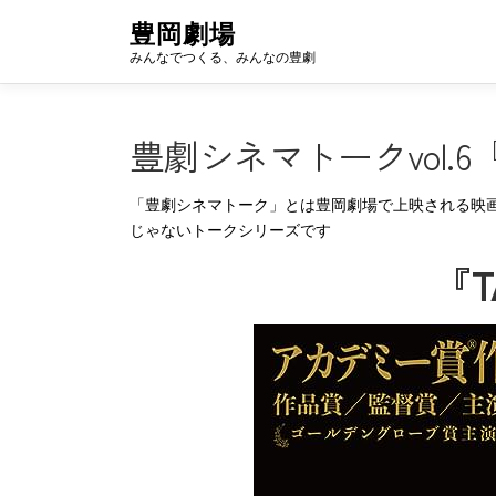
コ
豊岡劇場
ン
みんなでつくる、みんなの豊劇
テ
ン
ツ
豊劇シネマトークvol.6
へ
ス
キ
「豊劇シネマトーク」とは豊岡劇場で上映される映
ッ
じゃないトークシリーズです
プ
『