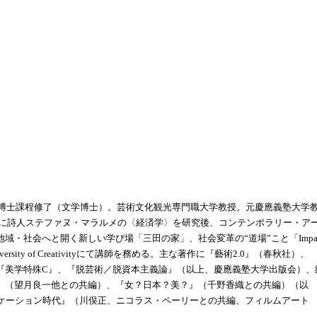
学博士課程修了（文学博士）。芸術文化観光専門職大学教授。元慶應義塾大学
特に詩人ステファヌ・マラルメの〈経済学〉を研究後、コンテンポラリー・ア
・社会へと開く新しい学び場「三田の家」、社会変革の“道場”こと「Impac
rsity of Creativityにて講師を務める。主な著作に『藝術2.0』（春秋社）、
『美学特殊C』、『脱芸術／脱資本主義論』（以上、慶應義塾大学出版会）、
』（望月良一他との共編）、『女？日本？美？』（千野香織との共編）（以
エデュケーション時代』（川俣正、ニコラス・ペーリーとの共編、フィルムアート