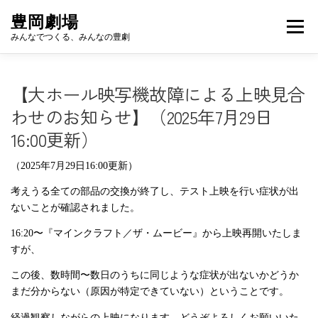
コ
豊岡劇場
ン
メニュ
みんなでつくる、みんなの豊劇
テ
ン
ツ
豊岡劇場でみる
豊岡劇場ですごす
【大ホール映写機故障による上映見合
へ
ス
わせのお知らせ】（2025年7月29日
キ
16:00更新）
豊岡劇場をかりる
豊岡劇場をしる
ッ
プ
（2025年7月29日16:00更新）
豊岡劇場を応援する
考えうる全ての部品の交換が終了し、テスト上映を行い症状が出
ないことが確認されました。
16:20〜『マインクラフト／ザ・ムービー』から上映再開いたしま
すが、
この後、数時間〜数日のうちに同じような症状が出ないかどうか
まだ分からない（原因が特定できていない）ということです。
経過観察しながらの上映になります。どうぞよろしくお願いいた