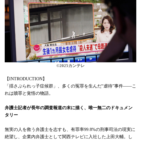
©2025カンテレ
【INTRODUCTION】
「揺さぶられっ子症候群」、多くの冤罪を生んだ“虐待”事件――こ
れは贖罪と覚悟の物語。
弁護士記者が長年の調査報道の末に描く、唯一無二のドキュメン
タリー
無実の人を救う弁護士を志すも、有罪率99.8%の刑事司法の現実に
絶望し、企業内弁護士として関西テレビに入社した上田大輔。し