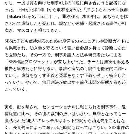
かし、一度は背を向けた刑事司法の問題に向き合おうと記者にな
った。上田が記者1年目から取材を始めた「揺さぶられっ子症候群
（Shaken Baby Syndrome）」。通称SBS。2010年代、赤ちゃんを揺
さぶって虐待したと疑われ、親などが逮捕・起訴される事件が相
次ぎ、マスコミも報じてきた。
SBSは子ども虐待対応のための厚労省のマニュアルや診断ガイドに
も掲載され、幼き命を守るという強い使命感を持って診断にあた
る医師たち。その一方で、刑事弁護人と法学研究者たちによる
「SBS検証プロジェクト」が立ち上がった。チームは無実を訴える
被告と家族たちに寄り添い、事故や病気の可能性を徹底的に調べ
ていく。虐待をなくす正義と冤罪をなくす正義が激しく衝突し合
っていた。やがて、無罪判決が続出する前代未聞の事態が巻き起
こっていく。
実名、顔を晒され、センセーショナルに報じられる刑事事件。逮
捕報道に比べ、その後の裁判の扱いは小さい。無罪となっても一
度貼られた“犯人”のレッテルはネット空間から消え去ることはな
く、長期勾留によって奪われた時間も戻ってはこない。SBS事件の