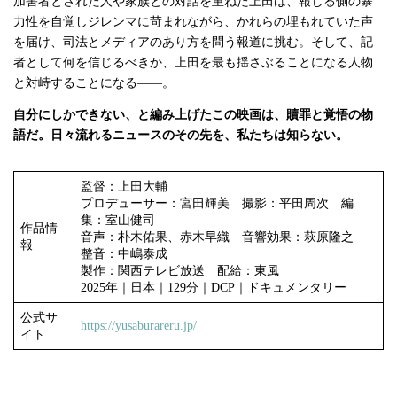
加害者とされた人や家族との対話を重ねた上田は、報じる側の暴
力性を自覚しジレンマに苛まれながら、かれらの埋もれていた声
を届け、司法とメディアのあり方を問う報道に挑む。そして、記
者として何を信じるべきか、上田を最も揺さぶることになる人物
と対峙することになる――。
自分にしかできない、と編み上げたこの映画は、贖罪と覚悟の物
語だ。日々流れるニュースのその先を、私たちは知らない。
監督：上田大輔
プロデューサー：宮田輝美 撮影：平田周次 編
集：室山健司
作品情
音声：朴木佑果、赤木早織 音響効果：萩原隆之
報
整音：中嶋泰成
製作：関西テレビ放送 配給：東風
2025年｜日本｜129分｜DCP｜ドキュメンタリー
公式サ
https://yusaburareru.jp/
イト