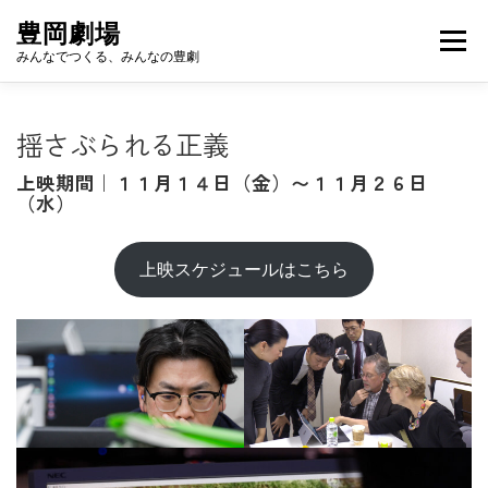
コ
豊岡劇場
ン
メニュ
みんなでつくる、みんなの豊劇
テ
ン
ツ
豊岡劇場でみる
豊岡劇場ですごす
揺さぶられる正義
へ
ス
上映期間｜１１月１４日（金）〜１１月２６日
キ
（水）
豊岡劇場をかりる
豊岡劇場をしる
ッ
プ
上映スケジュールはこちら
豊岡劇場を応援する